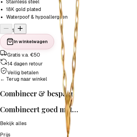
Stainless steel
18K gold plated
Waterpoof & hypoallergeen
1
In winkelwagen
Gratis v.a. €50
14 dagen retour
Veilig betalen
← Terug naar winkel
Combineer & bespaar
Combineert goed met…
Bekijk alles
Prijs