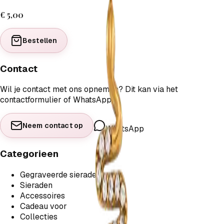
€ 5,00
Bestellen
Contact
Wil je contact met ons opnemen? Dit kan via het
contactformulier of WhatsApp.
Neem contact op
WhatsApp
Categorieen
Gegraveerde sieraden
Sieraden
Accessoires
Cadeau voor
Collecties