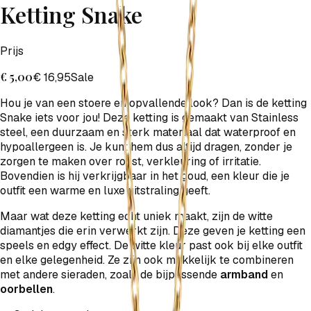
Ketting Snake
Prijs
€ 5,00
€ 16,95
Sale
Hou je van een stoere en opvallende look? Dan is de ketting
Snake iets voor jou! Deze ketting is gemaakt van Stainless
steel, een duurzaam en sterk materiaal dat waterproof en
hypoallergeen is. Je kunt hem dus altijd dragen, zonder je
zorgen te maken over roest, verkleuring of irritatie.
Bovendien is hij verkrijgbaar in het goud, een kleur die je
outfit een warme en luxe uitstraling geeft.
Maar wat deze ketting echt uniek maakt, zijn de witte
diamantjes die erin verwerkt zijn. Deze geven je ketting een
speels en edgy effect. De witte kleur past ook bij elke outfit
en elke gelegenheid. Ze zijn ook makkelijk te combineren
met andere sieraden, zoals de bijpassende
armband
en
oorbellen
.