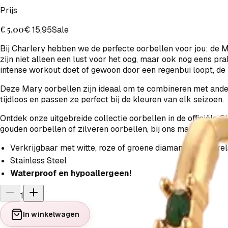
Prijs
€ 5,00
€ 15,95
Sale
Bij Charlery hebben we de perfecte oorbellen voor jou: de M
zijn niet alleen een lust voor het oog, maar ook nog eens pr
intense workout doet of gewoon door een regenbui loopt, de 
Deze Mary oorbellen zijn ideaal om te combineren met ander
tijdloos en passen ze perfect bij de kleuren van elk seizoen.
Ontdek onze uitgebreide collectie oorbellen in de officiële 
gouden oorbellen of zilveren oorbellen, bij ons maak je je l
Verkrijgbaar met witte, roze of groene diamantjes of parel
Stainless Steel
Waterproof en hypoallergeen!
1
In winkelwagen