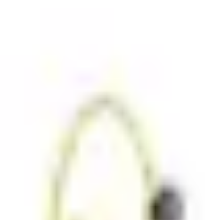
 jouw basis sieraden collectie! Deze simpele ring kun je ma
roestvrij staal.