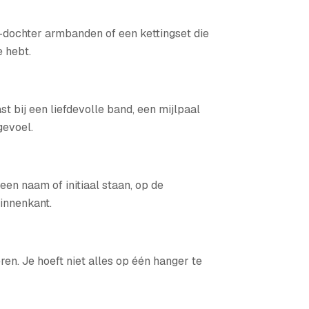
r-dochter armbanden of een kettingset die
e hebt.
t bij een liefdevolle band, een mijlpaal
gevoel.
en naam of initiaal staan, op de
binnenkant.
n. Je hoeft niet alles op één hanger te