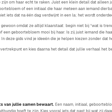
ijn om haar echt te raken. Juist een klein detail dat alleen j
oortebloem of een initiaal die haar meteen aan iemand dierba
et iets dat na één dag verdwijnt in een la; het wordt onderdee
 gewoon omdat ze altijd klaarstaat: begin niet bij “wat is tre
of een geboortebloem mooi bij haar. Is zij juist iemand die h
In deze gids vind je ideeën die je helpen kiezen zonder dat 
ertrekpunt en kies daarna het detail dat jullie verhaal het be
ts van jullie samen bewaart.
Een naam, initiaal, geboortebl
bundig hoeft te zijn. Kies vooral iets dat past bij wat zij da