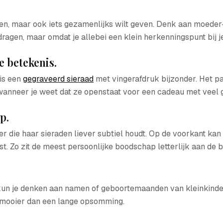
assen, maar ook iets gezamenlijks wilt geven. Denk aan moede
dragen, maar omdat je allebei een klein herkenningspunt bij j
e betekenis.
 is een
gegraveerd sieraad
met vingerafdruk bijzonder. Het pas
al wanneer je weet dat ze openstaat voor een cadeau met veel 
p.
die haar sieraden liever subtiel houdt. Op de voorkant kan e
t. Zo zit de meest persoonlijke boodschap letterlijk aan de 
 kun je denken aan namen of geboortemaanden van kleinkindere
st mooier dan een lange opsomming.