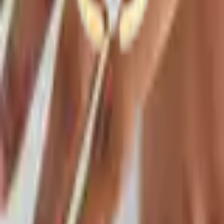
Bestellen
Contact
Wil je contact met ons opnemen? Dit kan via het
contactformulier of WhatsApp.
Neem contact op
WhatsApp
Categorieen
Gegraveerde sieraden
Sieraden
Accessoires
Cadeau voor
Collecties
€5 SALE