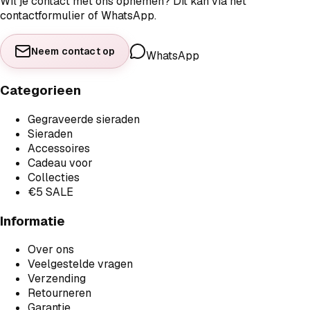
Wil je contact met ons opnemen? Dit kan via het
contactformulier of WhatsApp.
Neem contact op
WhatsApp
Categorieen
Gegraveerde sieraden
Sieraden
Accessoires
Cadeau voor
Collecties
€5 SALE
Informatie
Over ons
Veelgestelde vragen
Verzending
Retourneren
Garantie