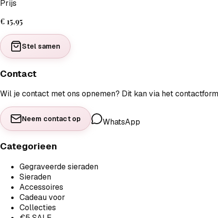
Prijs
€ 15,95
Stel samen
Contact
Wil je contact met ons opnemen? Dit kan via het contactfor
Neem contact op
WhatsApp
Categorieen
Gegraveerde sieraden
Sieraden
Accessoires
Cadeau voor
Collecties
€5 SALE